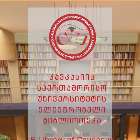
ᲙᲐᲕᲙᲐᲡᲘᲘᲡ
ᲡᲐᲔᲠᲗᲐᲨᲝᲠᲘᲡᲝ
ᲣᲜᲘᲕᲔᲠᲡᲘᲢᲔᲢᲘᲡ
ᲔᲚᲔᲥᲢᲠᲝᲜᲣᲚᲘ
ᲑᲘᲑᲚᲘᲝᲗᲔᲙᲐ
E-Library of Caucasus